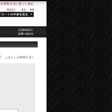
特定商取引法に基づく表記
商品計
0
点
￥0
す。
で、しばらくお時間を頂く