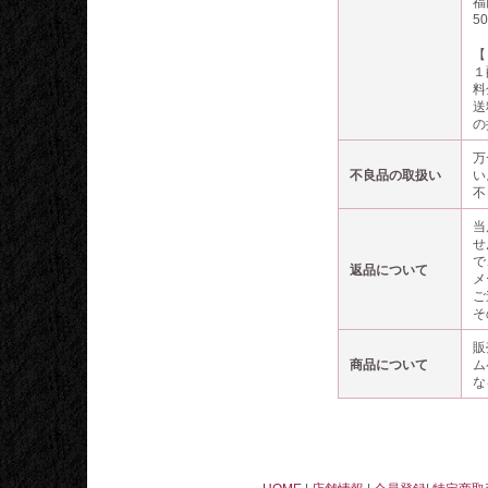
福
5
【
１
料
送
の
万
不良品の取扱い
い
不
当
せ
で
返品について
メ
ご
そ
販
商品について
ム
な