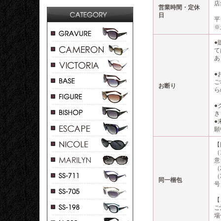
店
営業時間・定休
日
平
※
●
て
あ
●
ご
お断り
ら
●
き
●
願
【
（
意
（
（
同一梱包
号
【
ご
場