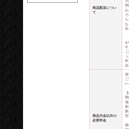
川
問
商品配送につい
お
て
そ
ら
な
合
お
す
ご
っ
年
合
送
ご
い
【
岡
滋
富
新
商品代金以外の
宮
必要料金
徳