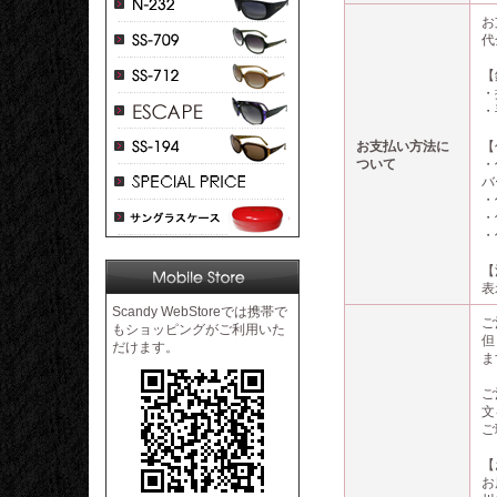
お
代
【
・
・
お支払い方法に
【
ついて
・
バ
・
・
・
【
表
Scandy WebStoreでは携帯で
ご
もショッピングがご利用いた
但
だけます。
ま
ご
文
ご
【
お