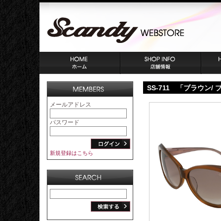
SS-711 「ブラウン/
メールアドレス
パスワード
新規登録はこちら