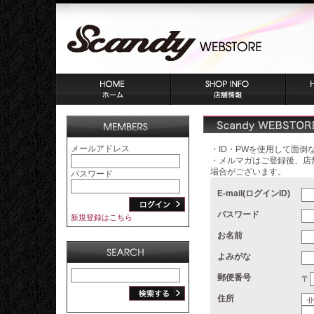
メールアドレス
・ID・PWを使用して面
・メルマガはご登録後、店
場合がございます。
パスワード
E-mail(ログインID)
パスワード
新規登録はこちら
お名前
よみがな
郵便番号
〒
住所